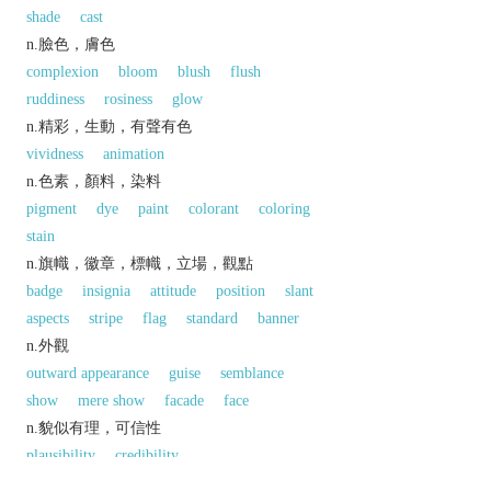
shade
cast
n.臉色，膚色
complexion
bloom
blush
flush
ruddiness
rosiness
glow
n.精彩，生動，有聲有色
vividness
animation
n.色素，顏料，染料
pigment
dye
paint
colorant
coloring
stain
n.旗幟，徽章，標幟，立場，觀點
badge
insignia
attitude
position
slant
aspects
stripe
flag
standard
banner
n.外觀
outward appearance
guise
semblance
show
mere show
facade
face
n.貌似有理，可信性
plausibility
credibility
n.口實，借口