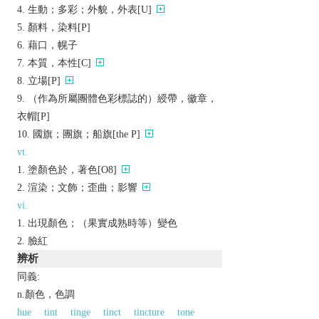
生動；多彩；外貌，外表[U]
顏料，染料[P]
藉口，幌子
本質，本性[C]
立場[P]
（作為所屬團體色彩標誌的）綬帶，徽章，
衣帽[P]
國旗；團旗；船旗[the P]
vt.
塗顏色於，著色[O8]
渲染；文飾；歪曲；影響
vi.
出現顏色；（果實成熟時等）變色
臉紅
辨析
同義:
n.顏色，色調
hue
tint
tinge
tinct
tincture
tone