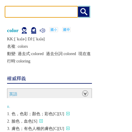
color
KK:[ˈkʌlɚ] DJ:[ˈkʌlǝ]
名複:
colors
動變: 過去式:
colored
過去分詞:
colored
現在進
行時:
coloring
權威釋義
英語
n.
色，色彩；顏色；彩色[C][U]
臉色，血色[S]
膚色；有色人種的膚色[C][U]