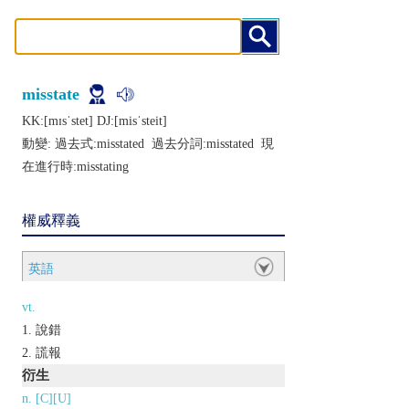
misstate
KK:[mɪsˈstеt] DJ:[misˈstеit]
動變: 過去式:
misstated
過去分詞:
misstated
現
在進行時:
misstating
權威釋義
英語
vt.
說錯
謊報
衍生
n. [C][U]