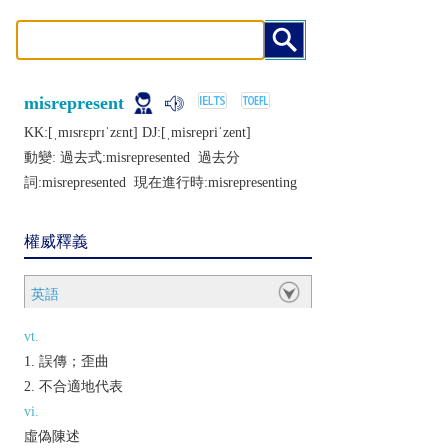
misrepresent
KK:[ˌmɪsrɛprɪˈzɛnt] DJ:[ˌmisrеpriˈzеnt]
動變: 過去式:
misrepresented
過去分
詞:
misrepresented
現在進行時:
misrepresenting
權威釋義
英語
vt.
誤傳；歪曲
不合適地代表
vi.
虛偽陳述