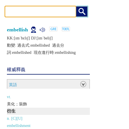
embellish
KK:[ɪmˈbɛlɪʃ] DJ:[imˈbеliʃ]
動變: 過去式:
embellished
過去分
詞:
embellished
現在進行時:
embellishing
權威釋義
英語
vt.
美化；裝飾
衍生
n. [C][U]
embellishment