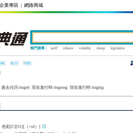
企業專區
|
網路商城
熱門搜尋：
tariff
reliance
volatility
slump
legislation
]
過去分詞:
tinged
現在進行時:
tingeing
現在進行時:
tinging
[C][S1][（+of）]