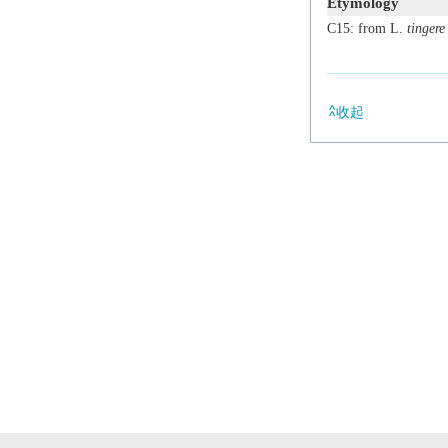
Etymology
C15: from L.
tingere
收起