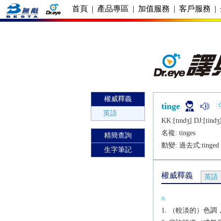
首頁
|
產品專區
|
加值服務
|
客戶服務
|
權威釋義
tinge
英語
KK:[tɪndʒ] DJ:[tindʒ
名複:
tinges
精簡查詢
動變: 過去式:
tinged
生字筆記
權威釋義
英語
n.
（較淡的）色調，色彩