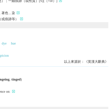
；一絲痕跡（或性質）[S][（+of）]
…著色，染
（或痕跡等）
dye
hue
spicion
以上來源於：《英漢大辭典》
ingeing
,
tinged
)
ence on: