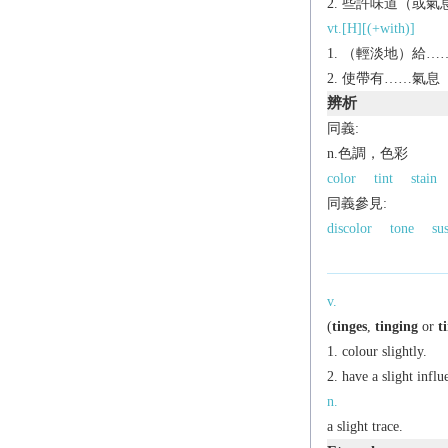
些許味道（或氣息）
vt.[H][(+with)]
（輕淡地）給…
使帶有……氣息
辨析
同義:
n.色調，色彩
color
tint
stain
同義參見:
discolor
tone
su
v.
(
tinges
,
tinging
or
t
colour slightly.
have a slight influ
n.
a slight trace.