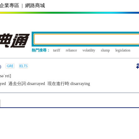
企業專區
|
網路商城
熱門搜尋：
tariff
reliance
volatility
slump
legislation
sǝˈrеi]
ayed
過去分詞:
disarrayed
現在進行時:
disarraying