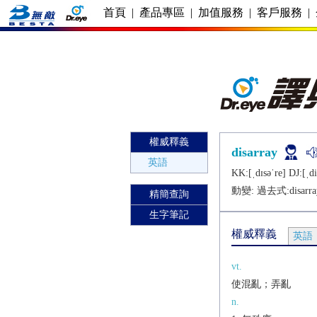
首頁
|
產品專區
|
加值服務
|
客戶服務
|
權威釋義
disarray
英語
KK:[ˌdɪsǝˈrе] DJ:[ˌdi
動變: 過去式:
disarr
精簡查詢
生字筆記
權威釋義
英語
vt.
使混亂；弄亂
n.