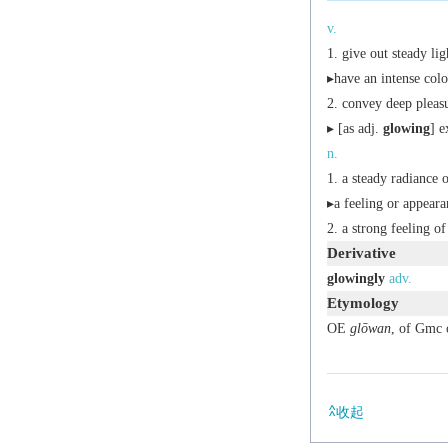
v.
give out steady li
▸have an intense colo
convey deep pleasu
▸ [
as
adj.
glowing
] e
n.
a steady radiance o
▸a feeling or appear
a strong feeling of
Derivative
glowingly
adv.
Etymology
OE
glōwan
, of Gmc 
收起