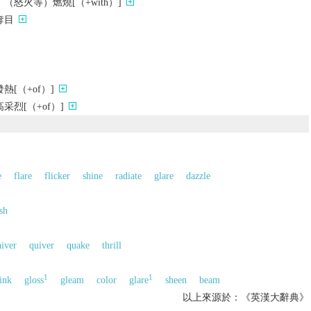
怒火等）燃燒[（+with）]
奪目
[（+of）]
烈[（+of）]
e
flare
flicker
shine
radiate
glare
dazzle
sh
hiver
quiver
quake
thrill
1
1
ink
gloss
gleam
color
glare
sheen
beam
以上來源於：《英漢大辭典》