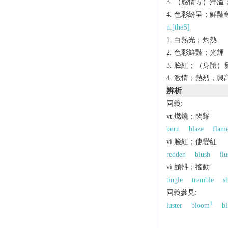
（感情等）洋溢；（
色彩紛呈；鮮豔
n.[theS]
白熱光；灼熱
色彩鮮豔；光輝
臉紅；（身體）發熱
激情；熱烈，興高采
辨析
同義:
vt.燃燒；閃耀
burn
blaze
flam
vi.臉紅；使變紅
redden
blush
flu
vi.顫抖；搖動
tingle
tremble
s
同義參見:
1
luster
bloom
bl