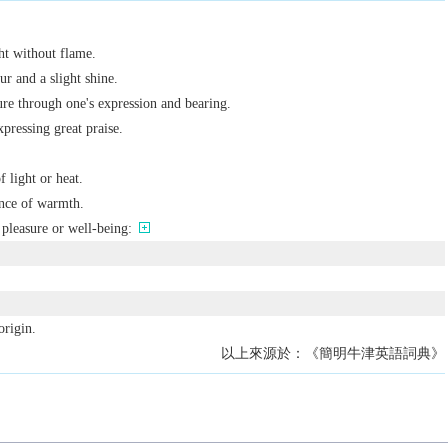
ght without flame.
ur and a slight shine.
re through one's expression and bearing.
xpressing great praise.
f light or heat.
ance of warmth.
 pleasure or well-being:
origin.
以上來源於：《簡明牛津英語詞典》