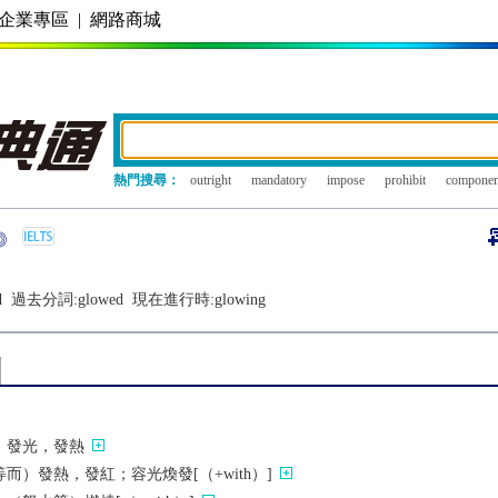
企業專區
|
網路商城
熱門搜尋：
outright
mandatory
impose
prohibit
componen
d
過去分詞:
glowed
現在進行時:
glowing
；發光，發熱
而）發熱，發紅；容光煥發[（+with）]