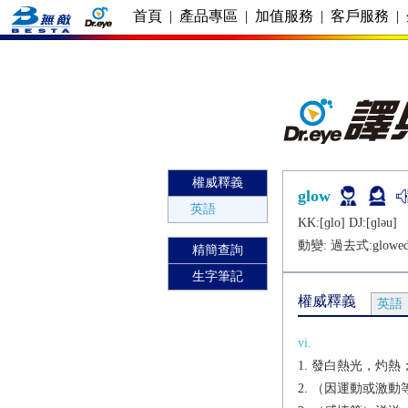
首頁
|
產品專區
|
加值服務
|
客戶服務
|
權威釋義
glow
英語
KK:[ɡlo] DJ:[ɡlǝu]
動變: 過去式:
glowe
精簡查詢
生字筆記
權威釋義
英語
vi.
發白熱光，灼熱
（因運動或激動等