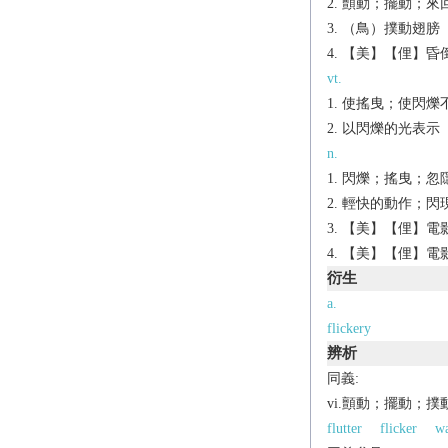
顫動；擺動；來
（鳥）撲動翅膀
【美】【俚】昏
vt.
使搖曳；使閃爍
以閃爍的光表示
n.
閃爍；搖曳；忽隱忽現
輕快的動作；閃現[t
【美】【俚】電影[
【美】【俚】電影製
衍生
a.
flickery
辨析
同義:
vi.顫動；擺動；撲
flutter
flicker
w