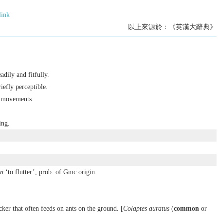
link
以上來源於：《英漢大辭典》
adily and fitfully.
riefly perceptible.
 movements.
ing.
an
‘to flutter’, prob. of Gmc origin.
er that often feeds on ants on the ground. [
Colaptes auratus
(
common
or