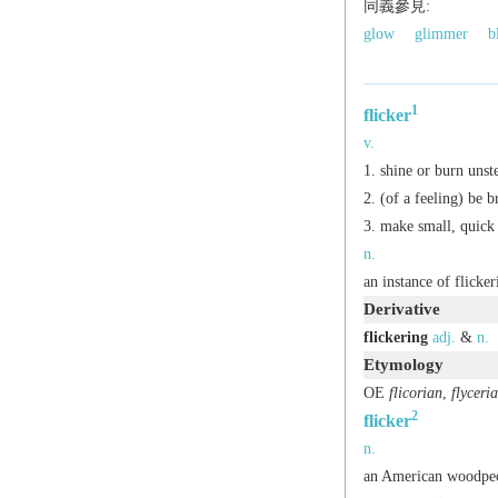
同義參見:
glow
glimmer
b
1
flicker
v.
shine or burn unste
(of a feeling) be b
make small, quick
n.
an instance of flicker
Derivative
flickering
adj.
&
n.
Etymology
OE
flicorian
,
flyceri
2
flicker
n.
an American woodpeck