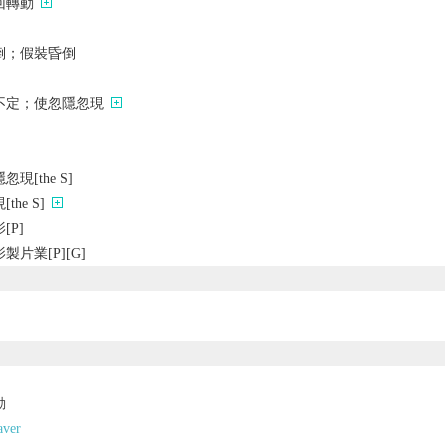
回轉動
倒；假裝昏倒
不定；使忽隱忽現
[the S]
he S]
P]
片業[P][G]
動
aver