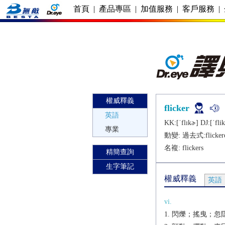
首頁
|
產品專區
|
加值服務
|
客戶服務
|
權威釋義
flicker
英語
KK:[ˈflɪkɚ] DJ:[ˈflik
專業
動變: 過去式:
flicker
名複:
flickers
精簡查詢
生字筆記
權威釋義
英語
vi.
閃爍；搖曳；忽