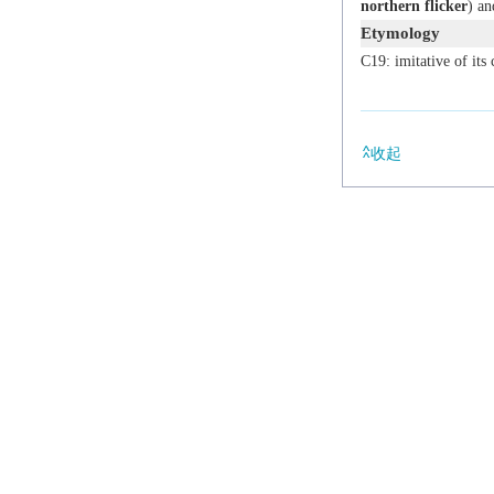
northern flicker
) an
Etymology
C19: imitative of its c
收起