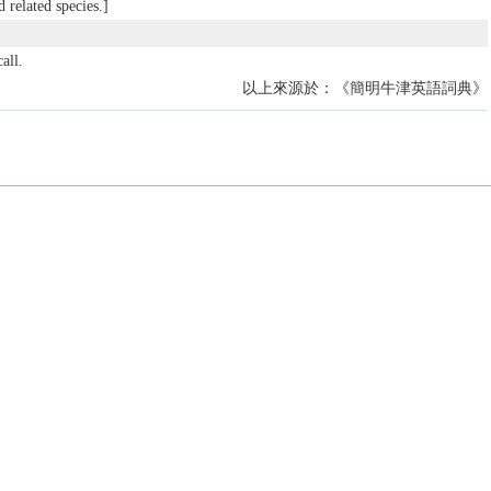
d related species.]
all.
以上來源於：《簡明牛津英語詞典》