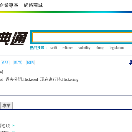
企業專區
|
網路商城
熱門搜尋：
tariff
reliance
volatility
slump
legislation
ǝ]
ed
過去分詞:
flickered
現在進行時:
flickering
專業
隱忽現