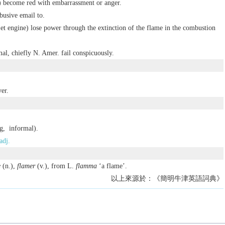
e) become red with embarrassment or anger.
busive email to.
 jet engine) lose power through the extinction of the flame in the combustion
mal,
chiefly N. Amer.
fail conspicuously.
er.
g,
informal
).
adj.
e
(n.),
flamer
(v.), from L.
flamma
‘a flame’.
以上來源於：《簡明牛津英語詞典》