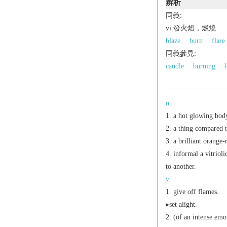
辨析
同義:
vi.發火焰，燃燒
blaze
burn
flare
同義參見:
candle
burning
n.
a hot glowing body
a thing compared to
a brilliant orange-
informal
a vitrioli
to another.
v.
give off flames.
▸set alight.
(of an intense emo