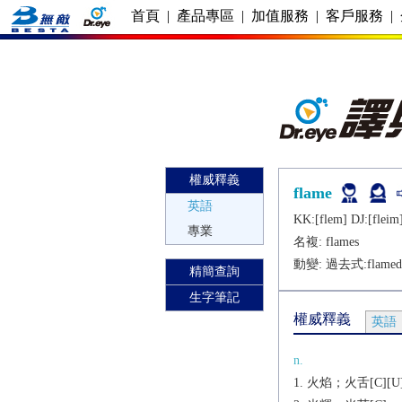
首頁
|
產品專區
|
加值服務
|
客戶服務
|
權威釋義
flame
英語
KK:[flеm] DJ:[flеim
專業
名複:
flames
動變: 過去式:
flamed
精簡查詢
生字筆記
權威釋義
英語
n.
火焰；火舌[C][U