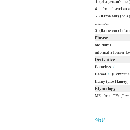
(of a person's fac
informal
send an a
(
flame out
) (of a
chamber.
(
flame out
)
infor
Phrase
old flame
informal
a former lov
Derivative
flameless
adj.
flamer
n.
(
Computin
flamy
(also
flamey
)
Etymology
ME: from OFr.
flam
收起