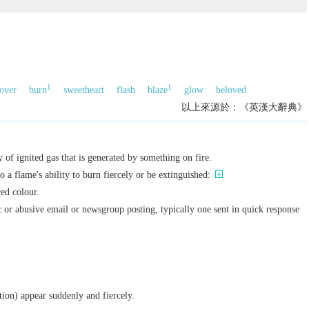
1
1
lover
burn
sweetheart
flash
blaze
glow
beloved
以上來源於：《英漢大辭典》
 of ignited gas that is generated by something on fire.
 a flame's ability to burn fiercely or be extinguished:
red colour.
c or abusive email or newsgroup posting, typically one sent in quick response
tion) appear suddenly and fiercely.