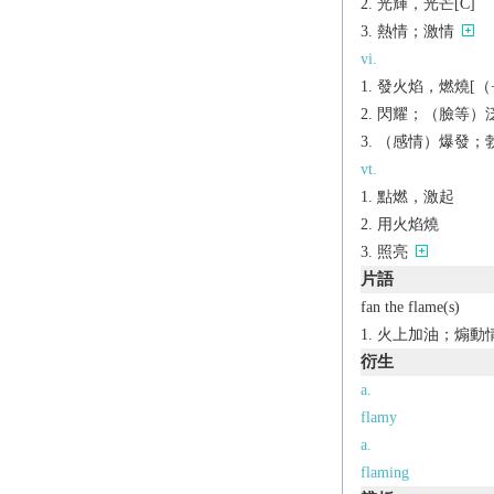
光輝，光芒[C]
熱情；激情
vi.
發火焰，燃燒[（+o
閃耀；（臉等）泛紅
（感情）爆發；勃然
vt.
點燃，激起
用火焰燒
照亮
片語
fan the flame(s)
火上加油；煽動
衍生
a.
flamy
a.
flaming