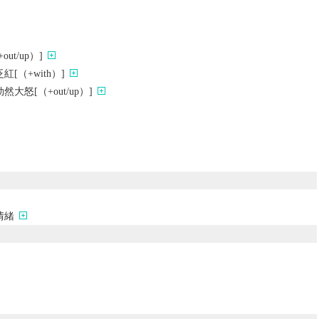
ut/up）]
[（+with）]
大怒[（+out/up）]
情緒