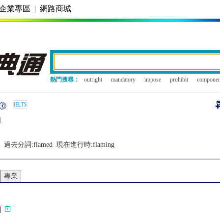
企業專區
|
網路商城
熱門搜尋：
outright
mandatory
impose
prohibit
componen
]
過去分詞:
flamed
現在進行時:
flaming
專業
]