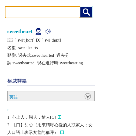
sweetheart
KK:[ˈswitˌhɑrt] DJ:[ˈswiːthɑːt]
名複:
sweethearts
動變: 過去式:
sweethearted
過去分
詞:
sweethearted
現在進行時:
sweethearting
權威釋義
英語
n.
心上人，戀人，情人[C]
【口】甜心（用來稱呼心愛的人或家人；女
人口語上表示友善的稱呼）