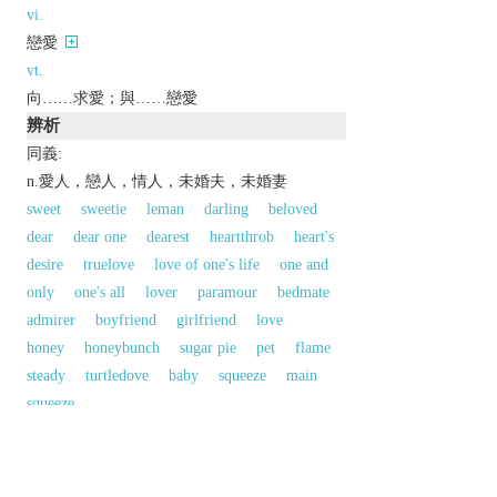
vi.
戀愛
vt.
向……求愛；與……戀愛
辨析
同義:
n.愛人，戀人，情人，未婚夫，未婚妻
sweet
sweetie
leman
darling
beloved
dear
dear one
dearest
heartthrob
heart's
desire
truelove
love of one's life
one and
only
one's all
lover
paramour
bedmate
admirer
boyfriend
girlfriend
love
honey
honeybunch
sugar pie
pet
flame
steady
turtledove
baby
squeeze
main
squeeze
同義參見:
angel
以上來源於：《英漢大辭典》