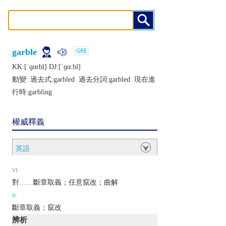
garble
KK:[ˈɡɑrbḷ] DJ:[ˈɡɑːbl]
動變: 過去式:
garbled
過去分詞:
garbled
現在進
行時:
garbling
權威釋義
英語
vt.
對……斷章取義；任意竄改；曲解
n.
斷章取義；竄改
辨析