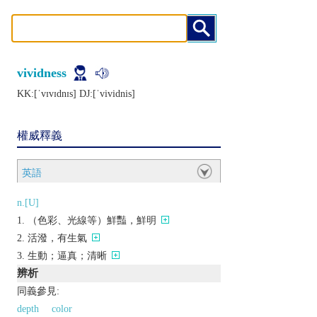
vividness
KK:[ˈvɪvɪdnɪs] DJ:[ˈvividnis]
權威釋義
英語
n.[U]
（色彩、光線等）鮮豔，鮮明
活潑，有生氣
生動；逼真；清晰
辨析
同義參見:
depth
color