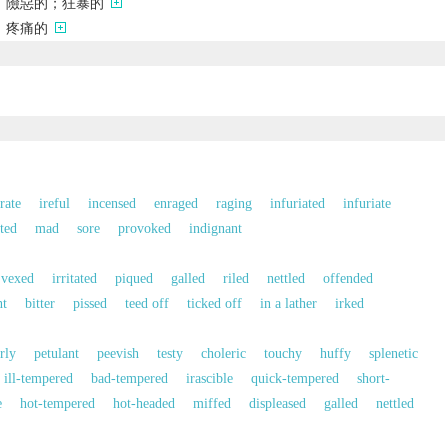
）險惡的；狂暴的
；疼痛的
irate
ireful
incensed
enraged
raging
infuriated
infuriate
ted
mad
sore
provoked
indignant
vexed
irritated
piqued
galled
riled
nettled
offended
nt
bitter
pissed
teed off
ticked off
in a lather
irked
rly
petulant
peevish
testy
choleric
touchy
huffy
splenetic
ill-tempered
bad-tempered
irascible
quick-tempered
short-
e
hot-tempered
hot-headed
miffed
displeased
galled
nettled