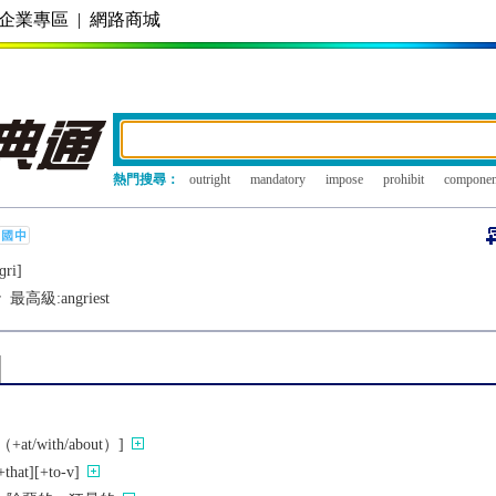
企業專區
|
網路商城
熱門搜尋：
outright
mandatory
impose
prohibit
componen
ɡri]
r
最高級:
angriest
/with/about）]
t][+to-v]