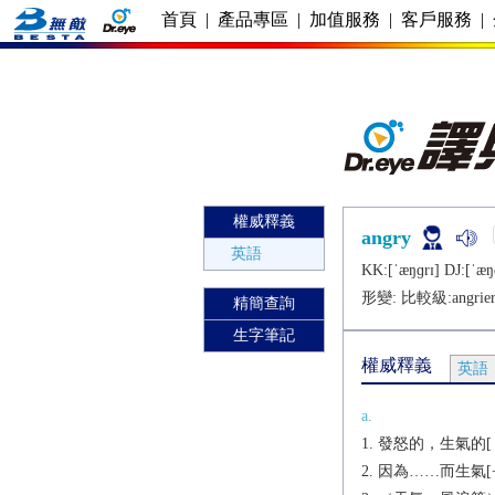
首頁
|
產品專區
|
加值服務
|
客戶服務
|
權威釋義
angry
英語
KK:[ˈæŋɡrɪ] DJ:[ˈæŋ
形變: 比較級:
angrie
精簡查詢
生字筆記
權威釋義
英語
a.
發怒的，生氣的[（+at
因為……而生氣[+tha