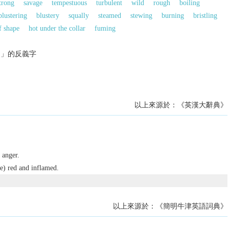
trong
savage
tempestuous
turbulent
wild
rough
boiling
blustering
blustery
squally
steamed
stewing
burning
bristling
f shape
hot under the collar
fuming
的」的反義字
以上來源於：《英漢大辭典》
 anger.
e) red and inflamed.
以上來源於：《簡明牛津英語詞典》