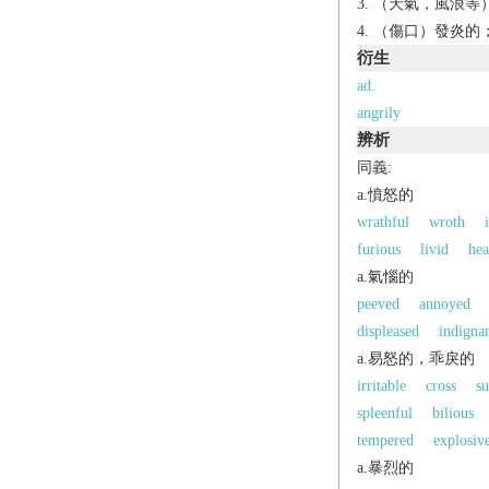
（天氣，風浪等
（傷口）發炎的
衍生
ad.
angrily
辨析
同義:
a.憤怒的
wrathful
wroth
furious
livid
hea
a.氣惱的
peeved
annoyed
displeased
indigna
a.易怒的，乖戾的
irritable
cross
su
spleenful
bilious
tempered
explosiv
a.暴烈的