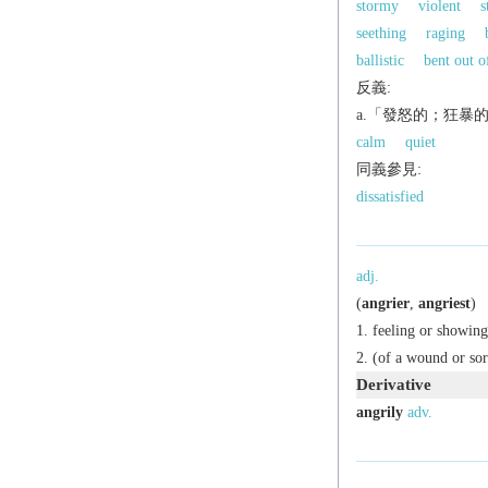
stormy
violent
s
seething
raging
ballistic
bent out o
反義:
a.「發怒的；狂暴
calm
quiet
同義參見:
dissatisfied
adj.
(
angrier
,
angriest
)
feeling or showing
(of a wound or sor
Derivative
angrily
adv.