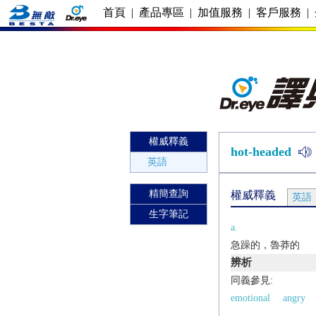
首頁
|
產品專區
|
加值服務
|
客戶服務
|
權威釋義
hot-headed
英語
精簡查詢
權威釋義
英語
生字筆記
a.
急躁的，魯莽的
辨析
同義參見:
emotional
angry