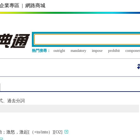
企業專區
|
網路商城
熱門搜尋：
outright
mandatory
impose
prohibit
componen
過去式、過去分詞
怒，激起[（+to/into）][O2]