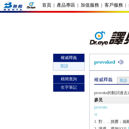
首頁
|
產品專區
|
加值服務
|
客戶服務
|
權威釋義
provoked
英語
精簡查詢
權威釋義
英語
生字筆記
provoke的動詞
參見
provoke
vt.
對……挑釁；煽動；激
誘導，導致[O2]