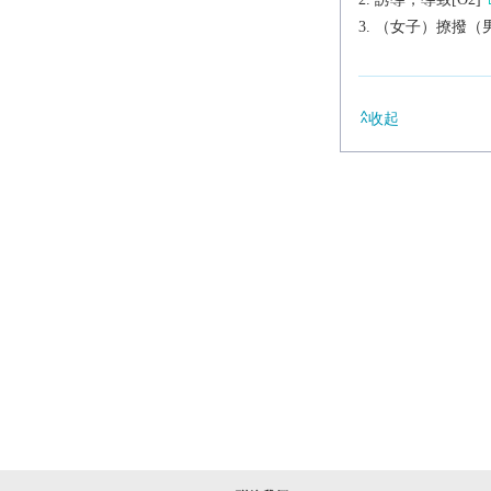
（女子）撩撥（
收起