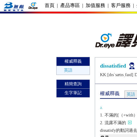
首頁
|
產品專區
|
加值服務
|
客戶服務
|
權威釋義
dissatisfied
英語
KK:[dɪsˈsætɪsˌfaɪd] D
精簡查詢
生字筆記
權威釋義
英語
a.
不滿的[（+with）]
流露不滿的
dissatisfy的動