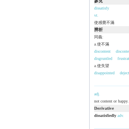
參見
dissatisfy
vt.
使感覺不滿
辨析
同義:
a.使不滿
discontent
discont
disgruntled
frustra
a.使失望
disappointed
dejec
adj.
not content or happy.
Derivative
dissatisfiedly
adv.