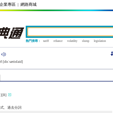
企業專區
|
網路商城
熱門搜尋：
tariff
reliance
volatility
slump
legislation
J:[disˈsætisfaid]
[R]
詞過去式、過去分詞