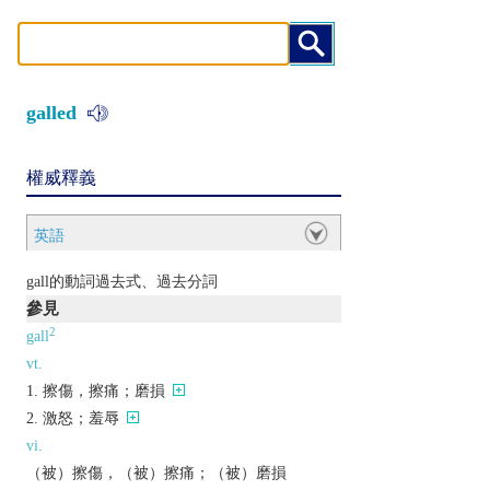
galled
權威釋義
英語
gall的動詞過去式、過去分詞
參見
2
gall
vt.
擦傷，擦痛；磨損
激怒；羞辱
vi.
（被）擦傷，（被）擦痛；（被）磨損