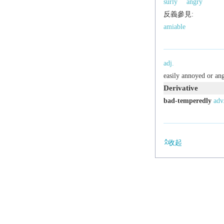
surly
angry
反義參見:
amiable
adj.
easily annoyed or an
Derivative
bad-temperedly
adv
收起