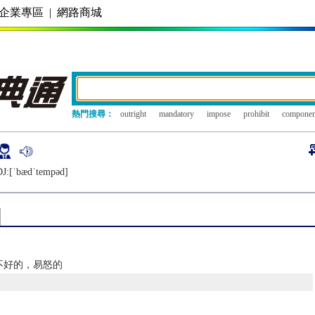
企業專區
|
網路商城
熱門搜尋：
outright
mandatory
impose
prohibit
componen
J:[ˈbædˈtеmpǝd]
不好的，易怒的