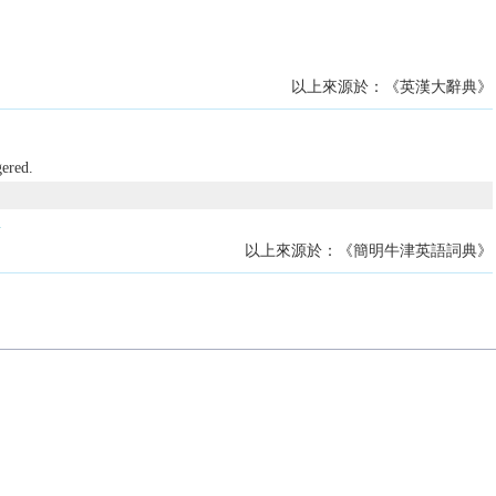
以上來源於：《英漢大辭典》
gered.
.
以上來源於：《簡明牛津英語詞典》