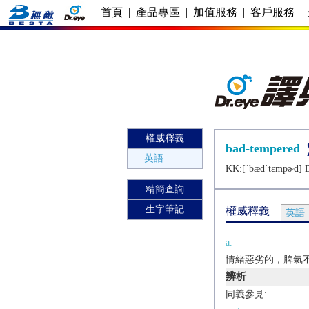
首頁
|
產品專區
|
加值服務
|
客戶服務
|
權威釋義
bad-tempered
英語
KK:[ˈbædˈtɛmpɚd] D
精簡查詢
生字筆記
權威釋義
英語
a.
情緒惡劣的，脾氣
辨析
同義參見: