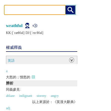
wrathful
KK:[ˈræθfǝl] DJ:[ˈrɒːθfǝl]
權威釋義
英語
a.
大怒的；憤怒的
辨析
同義參見:
ablaze
indignant
stormy
angry
以上來源於：《英漢大辭典》
adj.