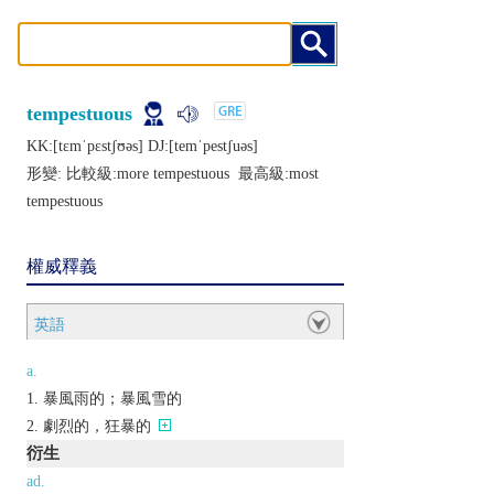
tempestuous
KK:[tɛmˈpɛstʃʊǝs] DJ:[tеmˈpеstʃuǝs]
形變: 比較級:
more tempestuous
最高級:
most
tempestuous
權威釋義
英語
a.
暴風雨的；暴風雪的
劇烈的，狂暴的
衍生
ad.