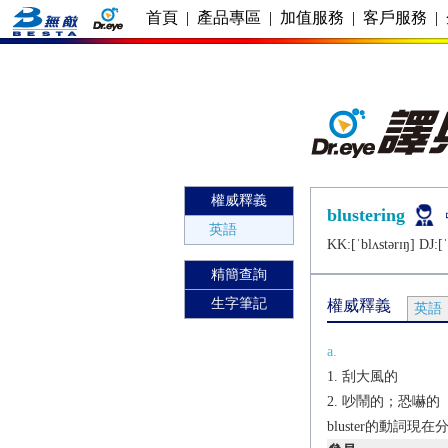
首頁
|
產品專區
|
加值服務
|
客戶服務
|
權威釋義
blustering
英語
KK:[ˈblʌstǝrɪŋ] DJ:[ˈ
精簡查詢
生字筆記
權威釋義
英語
a.
刮大風的
吵鬧的；恐嚇的
bluster的動詞現