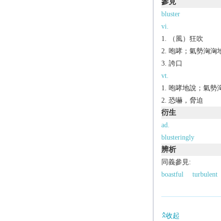
參見
bluster
vi.
（風）狂吹
咆哮；氣勢洶洶
誇口
vt.
咆哮地說；氣勢洶洶
恐嚇，脅迫
衍生
ad.
blusteringly
辨析
同義參見:
boastful
turbulent
收起