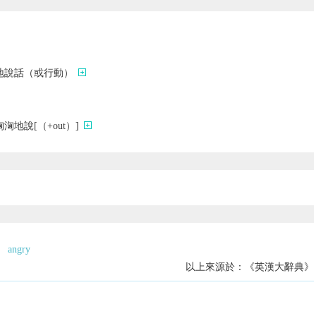
地說話（或行動）
地說[（+out）]
angry
以上來源於：《英漢大辭典》