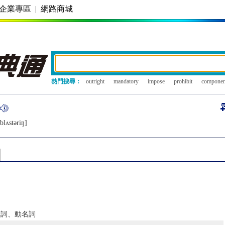
企業專區
|
網路商城
熱門搜尋：
outright
mandatory
impose
prohibit
componen
blʌstǝriŋ]
在分詞、動名詞