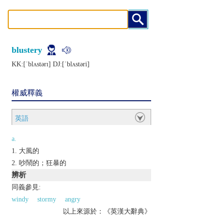
blustery
KK:[ˈblʌstǝrɪ] DJ:[ˈblʌstǝri]
權威釋義
英語
a.
大風的
吵鬧的；狂暴的
辨析
同義參見:
windy
stormy
angry
以上來源於：《英漢大辭典》