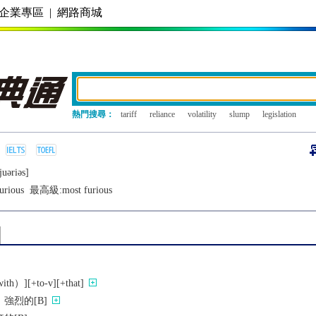
企業專區
|
網路商城
熱門搜尋：
tariff
reliance
volatility
slump
legislation
juǝriǝs]
urious
最高級:
most furious
h）][+to-v][+that]
強烈的[B]