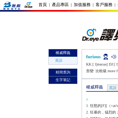
首頁
|
產品專區
|
加值服務
|
客戶服務
|
權威釋義
furious
英語
KK:[ˈfjʊǝrɪǝs] DJ:[ˈf
形變: 比較級:
more f
精簡查詢
生字筆記
權威釋義
英語
a.
狂怒的[F][（+at/wit
狂暴的，猛烈的；