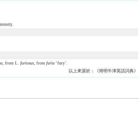
tensity.
us
, from L.
furiosus
, from
furia
‘fury’.
以上來源於：《簡明牛津英語詞典》