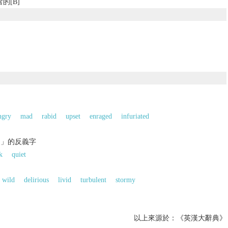
的[B]
ngry
mad
rabid
upset
enraged
infuriated
的」的反義字
k
quiet
wild
delirious
livid
turbulent
stormy
以上來源於：《英漢大辭典》