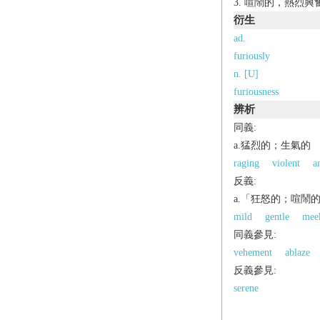
喧鬧的，熱烈興奮
衍生
ad.
furiously
n. [U]
furiousness
辨析
同義:
a.猛烈的；生氣的
raging
violent
a
反義:
a.「狂怒的；喧鬧
mild
gentle
mee
同義參見:
vehement
ablaze
反義參見:
serene