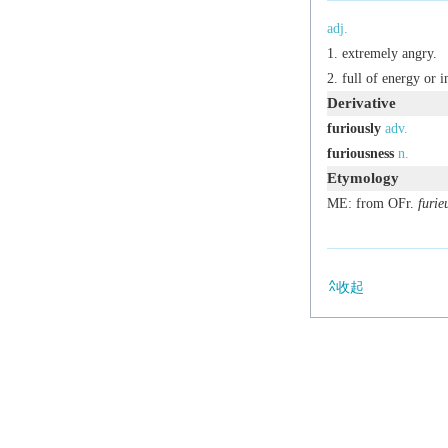
adj.
extremely angry.
full of energy or in
Derivative
furiously
adv.
furiousness
n.
Etymology
ME: from OFr.
furie
收起