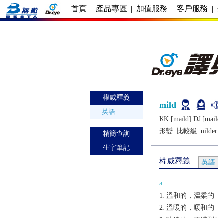
首頁
|
產品專區
|
加值服務
|
客戶服務
|
權威釋義
mild
英語
KK:[maɪld] DJ:[mail
形變: 比較級:
milder
精簡查詢
生字筆記
權威釋義
英語
a.
溫和的，溫柔的
溫暖的，暖和的