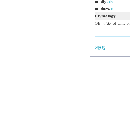
mildly
adv.
mildness
n.
Etymology
OE
milde
, of Gmc or
收起