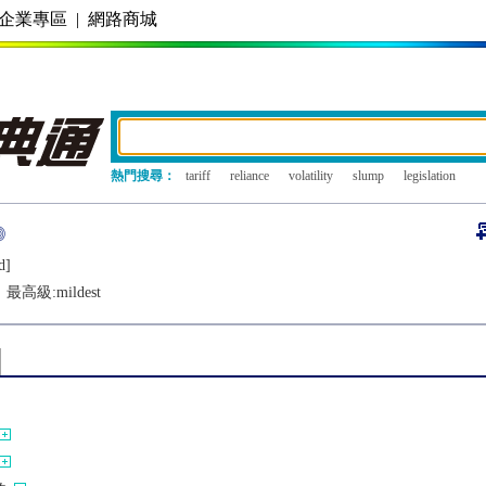
企業專區
|
網路商城
熱門搜尋：
tariff
reliance
volatility
slump
legislation
d]
最高級:
mildest