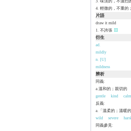
味淡的，不濃烈
輕微的，不重的
片語
draw it mild
不誇張
衍生
ad.
mildly
n. [U]
mildness
辨析
同義:
a.溫和的；親切的
gentle
kind
cal
反義:
a.「溫柔的；溫暖
wild
severe
hars
同義參見: