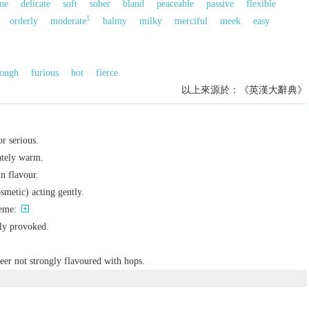
me
delicate
soft
sober
bland
peaceable
passive
flexible
1
orderly
moderate
balmy
milky
merciful
meek
easy
rough
furious
hot
fierce
以上來源於：《英漢大辭典》
or serious.
ately warm.
in flavour.
smetic) acting gently.
reme:
ily provoked.
eer not strongly flavoured with hops.