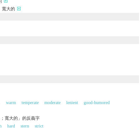
的
；寬大的
m
warm
temperate
moderate
lenient
good-humored
的；寬大的」的反義字
h
hard
stern
strict