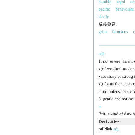
humble
tepid
ta
pacific
benevolent
docile
反義參見:
grim
ferocious
adj.
not severe, harsh, 
▸(of weather) moder
▸not sharp or strong 
▸(of a medicine or co
not intense or ext
gentle and not eas
n.
Brit.
a kind of dark b
Derivative
mildish
adj.