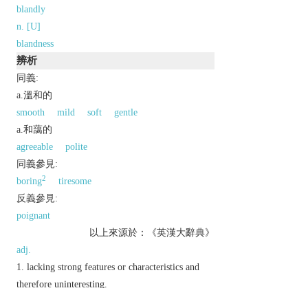
blandly
n. [U]
blandness
辨析
同義:
a.溫和的
smooth
mild
soft
gentle
a.和藹的
agreeable
polite
同義參見:
2
boring
tiresome
反義參見:
poignant
以上來源於：《英漢大辭典》
adj.
lacking strong features or characteristics and
therefore uninteresting.
▸(of food or drink) lacking flavour or seasoning;