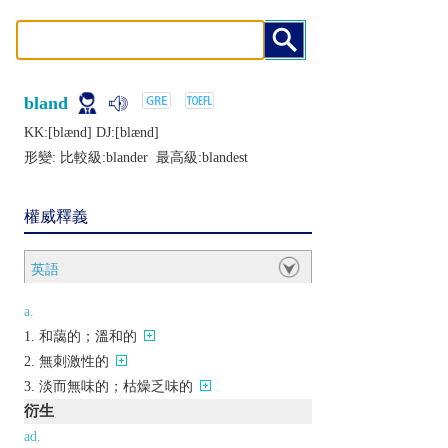
bland
KK:[blænd] DJ:[blænd]
形變: 比較級:
blander
最高級:
blandest
權威釋義
英語
a.
和藹的；溫和的
無刺激性的
淡而無味的；枯燥乏味的
衍生
ad.