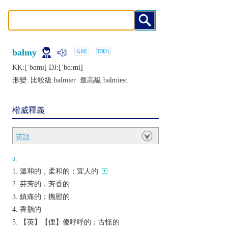
balmy
KK:[ˈbɑmɪ] DJ:[ˈbɑːmi]
形變: 比較級:
balmier
最高級:
balmiest
權威釋義
英語
a.
溫和的，柔和的；宜人的
芬芳的，芳香的
鎮痛的；撫慰的
香脂的
【英】【俚】傻呼呼的；古怪的