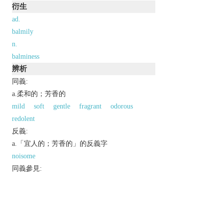
衍生
ad.
balmily
n.
balminess
辨析
同義:
a.柔和的；芳香的
mild
soft
gentle
fragrant
odorous
redolent
反義:
a.「宜人的；芳香的」的反義字
noisome
同義參見:
mental
以上來源於：《英漢大辭典》
/
ˈbɑːmi
/
adj.