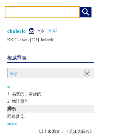
choleric
KK:[ˈkɑlǝrɪk] DJ:[ˈkɒlǝrik]
權威釋義
英語
a.
易怒的，暴躁的
膽汁質的
辨析
同義參見:
angry
以上來源於：《英漢大辭典》