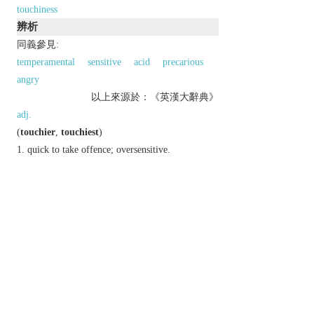
touchiness
辨析
同義參見:
temperamental
sensitive
acid
precarious
angry
以上來源於：《英漢大辭典》
adj.
(
touchier
,
touchiest
)
quick to take offence; oversensitive.
(of a situation or issue) requiring careful
handling.
Derivative
touchily
adv.
touchiness
n.
Etymology
C17: perh. an alt. of
TETCHY
, influenced by
TOUCH
.
以上來源於：《簡明牛津英語詞典》