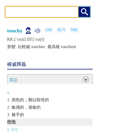
touchy
KK:[ˈtʌtʃɪ] DJ:[ˈtʌtʃi]
形變: 比較級:
touchier
最高級:
touchiest
權威釋義
英語
a.
易怒的；難以取悅的
敏感的，過敏的
棘手的
衍生
n. [U]