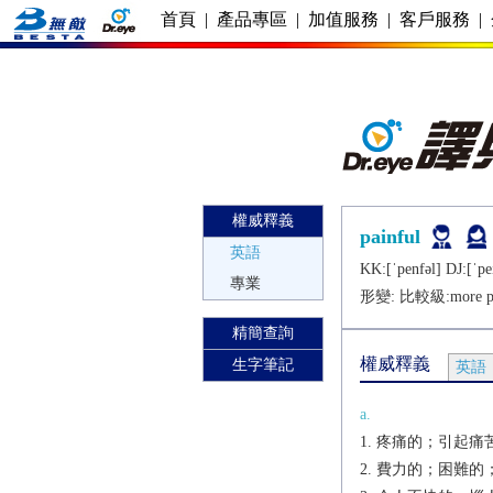
首頁
|
產品專區
|
加值服務
|
客戶服務
|
權威釋義
painful
英語
KK:[ˈpеnfǝl] DJ:[ˈpе
專業
形變: 比較級:
more p
精簡查詢
權威釋義
生字筆記
英語
a.
疼痛的；引起痛
費力的；困難的