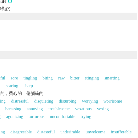
人的
辛勤的
的
ful
sore
tingling
biting
raw
bitter
stinging
smarting
r
searing
sharp
安的，費心的，傷腦筋的
sing
distressful
disquieting
disturbing
worrying
worrisome
harassing
annoying
troublesome
vexatious
vexing
g
agonizing
torturous
uncomfortable
trying
ing
disagreeable
distasteful
undesirable
unwelcome
insufferable