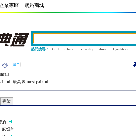
企業專區
|
網路商城
熱門搜尋：
tariff
reliance
volatility
slump
legislation
infǝl]
ainful
最高級:
most painful
專業
苦的
；麻煩的