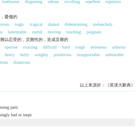
loathsome
disgusting
odious
revolting
repellent
repulsive
的，憂傷的
orous
tragic
tragical
dismal
disheartening
melancholy
us
lamentable
rueful
moving
touching
poignant
，難以忍受的，災難性的，造成災難的
operose
exacting
difficult
hard
tough
strenuous
arduous
heavy
hefty
weighty
ponderous
insupportable
unbearable
itous
disastrous
以上來源於：《英漢大辭典》
using pain.
ingly bad or inept.