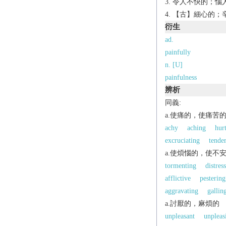
令人不快的；惱
【古】細心的；
衍生
ad.
painfully
n. [U]
painfulness
辨析
同義:
a.使痛的，使痛苦
achy
aching
hurt
excruciating
tende
a.使煩惱的，使不
tormenting
distres
afflictive
pestering
aggravating
gallin
a.討厭的，麻煩的
unpleasant
unpleas