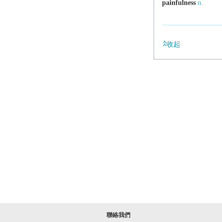
painfulness
n.
收起
聯絡我們