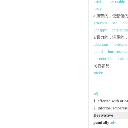
hateful
execrable
nasty
a.痛苦的，使悲傷
grievous
sad
dol
unhappy
infelicito
a.費力的，沉重的
laborious
toilsome
uphill
burdensome
unendurable
calam
同義參見:
sticky
adj.
affected with or ca
informal
embarrass
Derivative
painfully
adv.