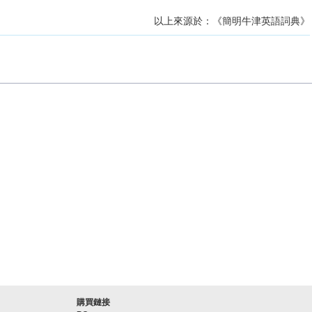
以上來源於：《簡明牛津英語詞典》
購買鏈接