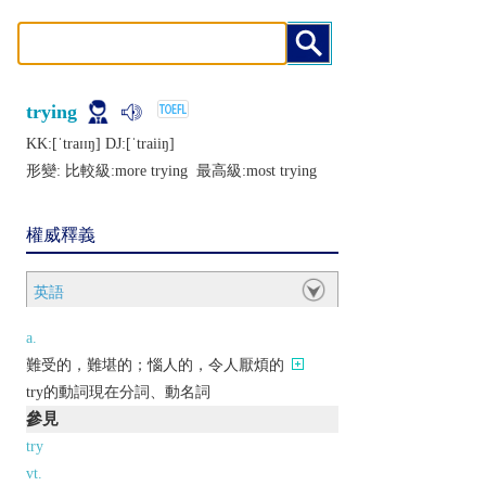
trying
KK:[ˈtraɪɪŋ] DJ:[ˈtraiiŋ]
形變: 比較級:
more trying
最高級:
most trying
權威釋義
英語
a.
難受的，難堪的；惱人的，令人厭煩的
try的動詞現在分詞、動名詞
參見
try
vt.