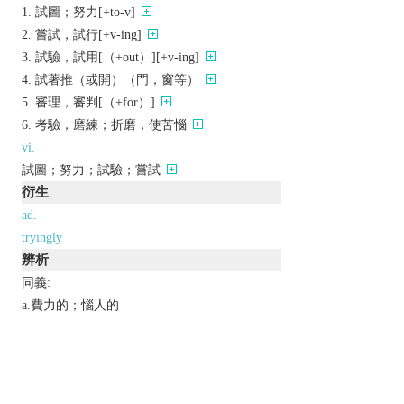
試圖；努力[+to-v]
嘗試，試行[+v-ing]
試驗，試用[（+out）][+v-ing]
試著推（或開）（門，窗等）
審理，審判[（+for）]
考驗，磨練；折磨，使苦惱
vi.
試圖；努力；試驗；嘗試
衍生
ad.
tryingly
辨析
同義:
a.費力的；惱人的
annoying
distressing
difficult
troublesome
bothersome
burdensome
同義參見:
painful
wretched
exacting
irksome