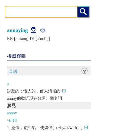
annoying
KK:[ǝˈnɒɪɪŋ] DJ:[ǝˈnɒiiŋ]
權威釋義
英語
a.
討厭的；惱人的，使人煩惱的
annoy的動詞現在分詞、動名詞
參見
annoy
vt.[H]
惹惱，使生氣；使煩惱[（+by/at/with）]