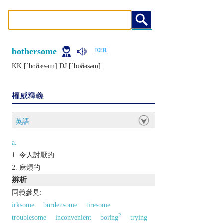
bothersome
KK:[ˈbɑðɚsǝm] DJ:[ˈbɒðǝsǝm]
權威釋義
英語
a.
令人討厭的
麻煩的
辨析
同義參見:
irksome
burdensome
tiresome
2
troublesome
inconvenient
boring
trying