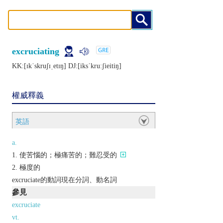
excruciating
KK:[ɪkˈskruʃɪˌеtɪŋ] DJ:[iksˈkruːʃiеitiŋ]
權威釋義
英語
a.
使苦惱的；極痛苦的；難忍受的
極度的
excruciate的動詞現在分詞、動名詞
參見
excruciate
vt.