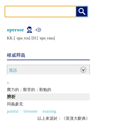
operose
KK:[ˈɑpǝˌros] DJ:[ˈɒpǝˌrǝus]
權威釋義
英語
a.
費力的；艱苦的；勤勉的
辨析
同義參見:
painful
tiresome
exacting
以上來源於：《英漢大辭典》