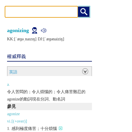
agonizing
KK:[ˈæɡǝˌnaɪzɪŋ] DJ:[ˈæɡǝnaiziŋ]
權威釋義
英語
a.
令人苦悶的；令人煩惱的；令人痛苦難忍的
agonize的動詞現在分詞、動名詞
參見
agonize
vi.[(+over)]
感到極度痛苦；十分煩惱