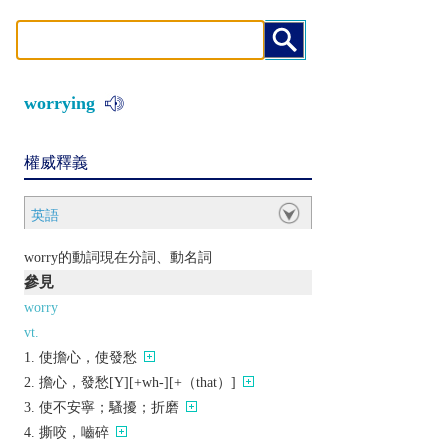
worrying
權威釋義
英語
worry的動詞現在分詞、動名詞
參見
worry
vt.
使擔心，使發愁
擔心，發愁[Y][+wh-][+（that）]
使不安寧；騷擾；折磨
撕咬，嚙碎