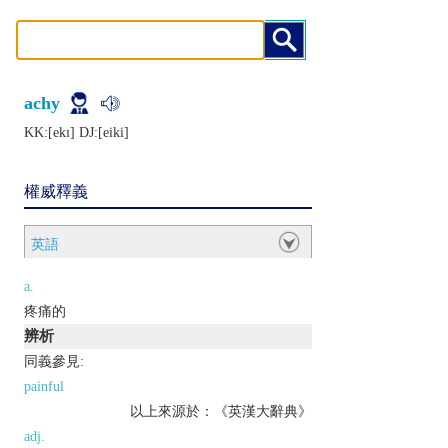
achy
KK:[еkɪ] DJ:[еiki]
權威釋義
英語
a.
疼痛的
辨析
同義參見:
painful
以上來源於：《英漢大辭典》
adj.