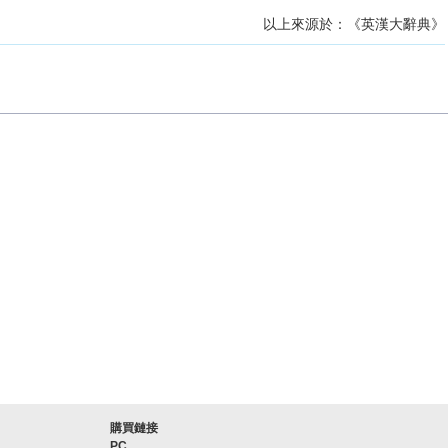
以上來源於：《英漢大辭典》
購買鏈接
PC