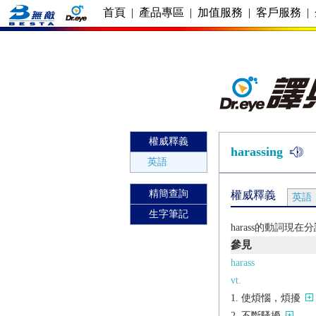
首頁
|
產品專區
|
加值服務
|
客戶服務
|
權威釋義
harassing
英語
精簡查詢
權威釋義
英語
生字筆記
harass的動詞現
參見
harass
vt.
使煩惱，煩擾
不斷騷擾