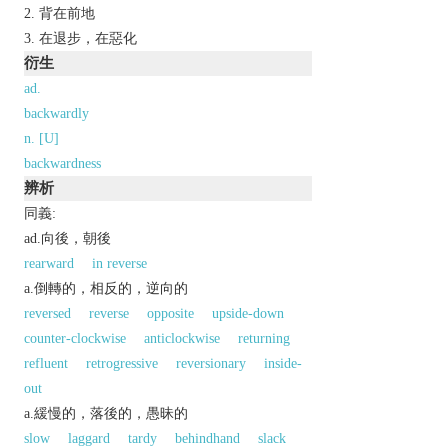
背在前地
在退步，在惡化
衍生
ad.
backwardly
n. [U]
backwardness
辨析
同義:
ad.向後，朝後
rearward
in reverse
a.倒轉的，相反的，逆向的
reversed
reverse
opposite
upside-down
counter-clockwise
anticlockwise
returning
refluent
retrogressive
reversionary
inside-
out
a.緩慢的，落後的，愚昧的
slow
laggard
tardy
behindhand
slack