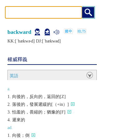
backward
KK:[ˈbækwɚd] DJ:[ˈbækwǝd]
權威釋義
英語
a.
向後的，反向的，返回的[Z]
落後的，發展遲緩的[（+in）]
怕羞的，畏縮的；猶豫的[F]
遲來的
ad.
向後；倒