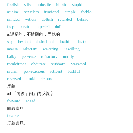
foolish
silly
imbecile
idiotic
stupid
asinine
senseless
irrational
simple
feeble-
minded
witless
doltish
retarded
behind
inept
rustic
impeded
dull
a.遲疑的，不情願的，固執的
shy
hesitant
disinclined
loathful
loath
averse
reluctant
wavering
unwilling
balky
perverse
refractory
unruly
recalcitrant
obdurate
stubborn
wayward
mulish
pervicacious
reticent
bashful
reserved
timid
demure
反義:
ad.「向後；倒」的反義字
forward
ahead
同義參見:
inverse
反義參見:
onward
precocious