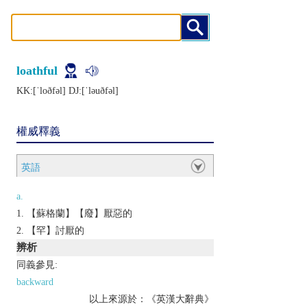
loathful
KK:[ˈloðfǝl] DJ:[ˈlǝuðfǝl]
權威釋義
英語
a.
【蘇格蘭】【廢】厭惡的
【罕】討厭的
辨析
同義參見:
backward
以上來源於：《英漢大辭典》