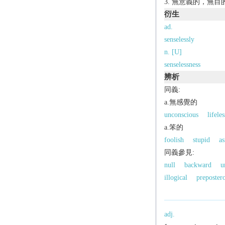
無意義的，無目
衍生
ad.
senselessly
n. [U]
senselessness
辨析
同義:
a.無感覺的
unconscious
lifeles
a.笨的
foolish
stupid
as
同義參見:
null
backward
u
illogical
preposter
adj.