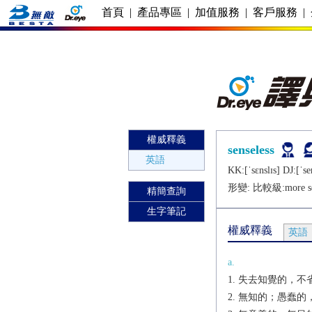
首頁
|
產品專區
|
加值服務
|
客戶服務
|
權威釋義
senseless
英語
KK:[ˈsɛnslɪs] DJ:[ˈsеn
形變: 比較級:
more s
精簡查詢
生字筆記
權威釋義
英語
a.
失去知覺的，不
無知的；愚蠢的