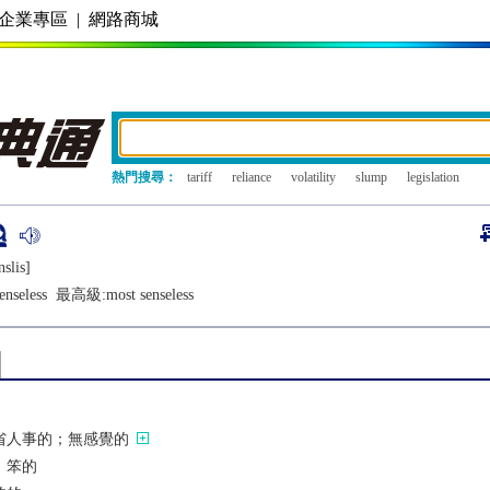
企業專區
|
網路商城
熱門搜尋：
tariff
reliance
volatility
slump
legislation
slis]
enseless
最高級:
most senseless
省人事的；無感覺的
，笨的