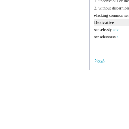
unconscious or inc
without discernibl
▸lacking common sens
Derivative
senselessly
adv.
senselessness
n.
收起