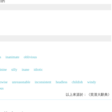
的的
s
inanimate
oblivious
inine
silly
inane
idiotic
nwise
unreasonable
inconsistent
headless
childish
windy
ous
以上來源於：《英漢大辭典》