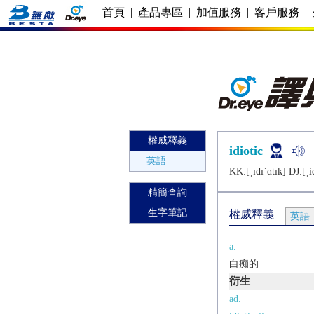
首頁
|
產品專區
|
加值服務
|
客戶服務
|
權威釋義
idiotic
英語
KK:[ˌɪdɪˈɑtɪk] DJ:[ˌi
精簡查詢
生字筆記
權威釋義
英語
a.
白痴的
衍生
ad.