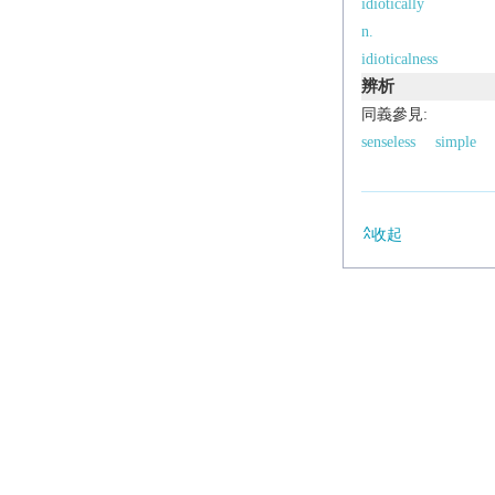
idiotically
n.
idioticalness
辨析
同義參見:
senseless
simple
收起