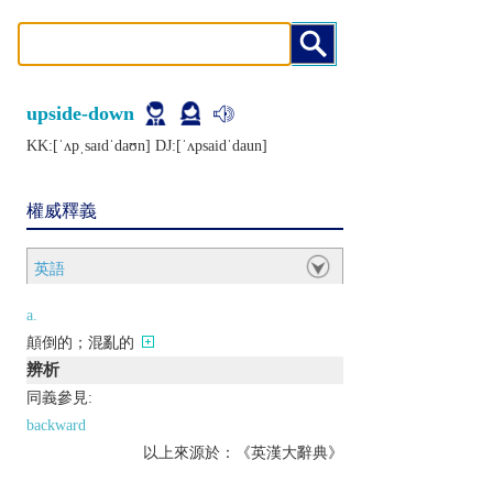
upside-down
KK:[ˈʌpˌsaɪdˈdaʊn] DJ:[ˈʌpsaidˈdaun]
權威釋義
英語
a.
顛倒的；混亂的
辨析
同義參見:
backward
以上來源於：《英漢大辭典》