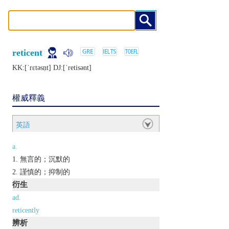
reticent
KK:[ˈrɛtǝsṇt] DJ:[ˈrеtisǝnt]
權威釋義
英語
a.
無言的；沉默的
謹慎的；抑制的
衍生
ad.
reticently
辨析