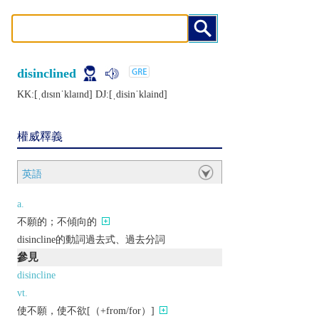
disinclined
KK:[ˌdɪsɪnˈklaɪnd] DJ:[ˌdisinˈklaind]
權威釋義
英語
a.
不願的；不傾向的
disincline的動詞過去式、過去分詞
參見
disincline
vt.
使不願，使不欲[（+from/for）]