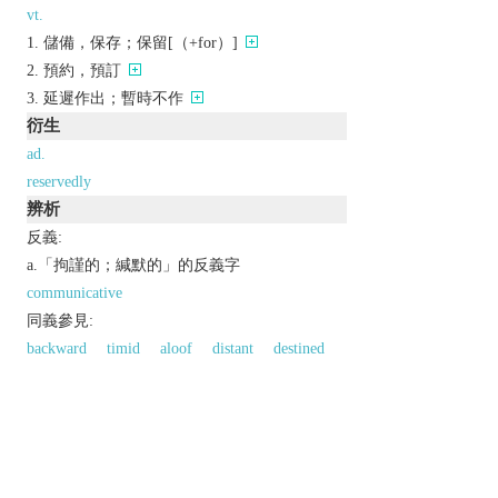
vt.
儲備，保存；保留[（+for）]
預約，預訂
延遲作出；暫時不作
衍生
ad.
reservedly
辨析
反義:
a.「拘謹的；緘默的」的反義字
communicative
同義參見:
backward
timid
aloof
distant
destined
additional
inner
in
retiring
frigid
frosty
以上來源於：《英漢大辭典》
adj.
slow to reveal emotion or opinions.