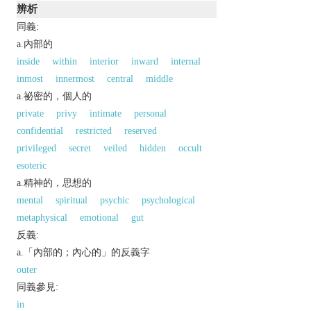
辨析
同義:
a.內部的
inside
within
interior
inward
internal
inmost
innermost
central
middle
a.祕密的，個人的
private
privy
intimate
personal
confidential
restricted
reserved
privileged
secret
veiled
hidden
occult
esoteric
a.精神的，思想的
mental
spiritual
psychic
psychological
metaphysical
emotional
gut
反義:
a.「內部的；內心的」的反義字
outer
同義參見:
in