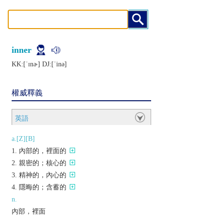
inner
KK:[ˈɪnɚ] DJ:[ˈinǝ]
權威釋義
英語
a.[Z][B]
內部的，裡面的
親密的；核心的
精神的，內心的
隱晦的；含蓄的
n.
內部，裡面