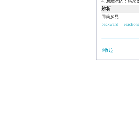
應繼承的；將來
辨析
同義參見:
backward
reaction
收起