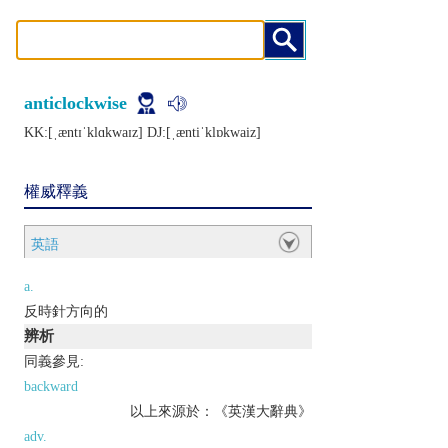
anticlockwise
KK:[ˌæntɪˈklɑkwaɪz] DJ:[ˌæntiˈklɒkwaiz]
權威釋義
英語
a.
反時針方向的
辨析
同義參見:
backward
以上來源於：《英漢大辭典》
adv.