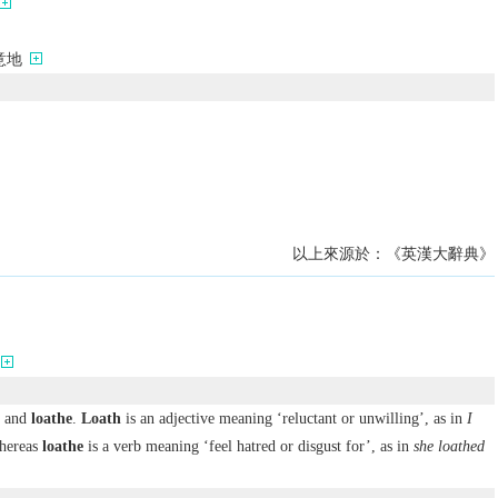
意地
以上來源於：《英漢大辭典》
and
loathe
.
Loath
is an adjective meaning ‘reluctant or unwilling’, as in
I
hereas
loathe
is a verb meaning ‘feel hatred or disgust for’, as in
she loathed