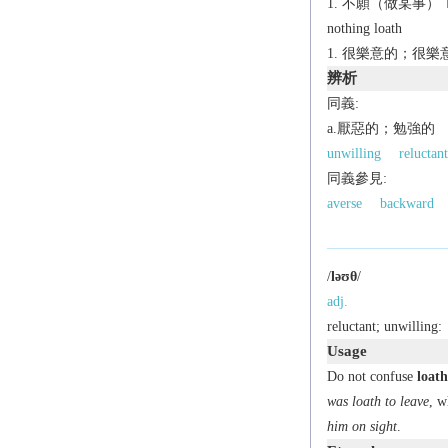
不願（做某事）
nothing loath
很樂意的；很樂
辨析
同義:
a.厭惡的；勉強的
unwilling
reluctant
同義參見:
averse
backward
/
ləʊθ
/
adj.
reluctant; unwilling:
Usage
Do not confuse
loath
was loath to leave
, w
him on sight
.