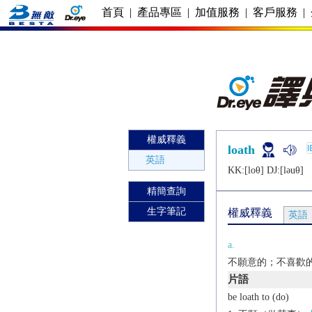
首頁
|
產品專區
|
加值服務
|
客戶服務
|
權威釋義
loath
英語
KK:[loθ] DJ:[lǝuθ]
精簡查詢
生字筆記
權威釋義
英語
a.
不願意的；不喜歡的[F]
片語
be loath to (do)