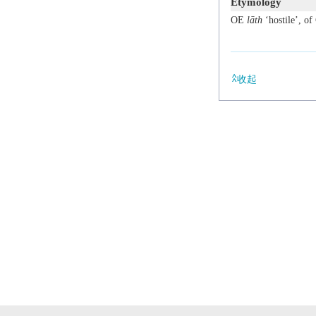
Etymology
OE
lāth
‘hostile’, of
收起